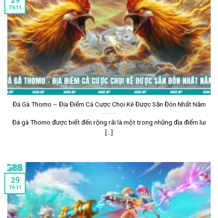
29
Th11
Đá Gà Thomo – Địa Điểm Cá Cược Chọi Kê Được Săn Đón Nhất Năm
Đá gà Thomo được biết đến rộng rãi là một trong những địa điểm lui
[...]
29
Th11