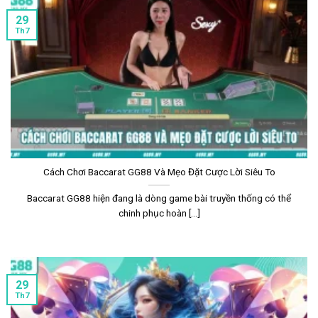
29
Th7
Cách Chơi Baccarat GG88 Và Mẹo Đặt Cược Lời Siêu To
Baccarat GG88 hiện đang là dòng game bài truyền thống có thể
chinh phục hoàn [...]
29
Th7