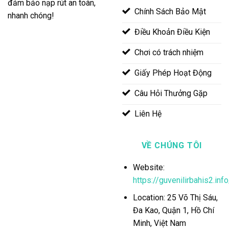
đảm bảo nạp rút an toàn,
Chính Sách Bảo Mật
nhanh chóng!
Điều Khoản Điều Kiện
Chơi có trách nhiệm
Giấy Phép Hoạt Động
Câu Hỏi Thưởng Gặp
Liên Hệ
VỀ CHÚNG TÔI
Website:
https://guvenilirbahis2.info
Location: 25 Võ Thị Sáu,
Đa Kao, Quận 1, Hồ Chí
Minh, Việt Nam