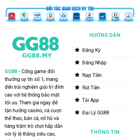
HƯỚNG DẪN
Đăng Ký
Đăng Nhập
GG88
- Cổng game đổi
Nạp Tiền
thưởng uy tín số 1, mang
đến trải nghiệm giải trí đỉnh
Rút Tiền
cao với hệ thống bảo mật
Tải App
tối ưu. Tham gia ngay để
tận hưởng casino, cá cược
Đại Lý GG88
thể thao, bắn cá, nổ hũ và
hàng trăm trò chơi hấp dẫn
THÔNG TIN
với tỷ lệ thắng siêu cao,