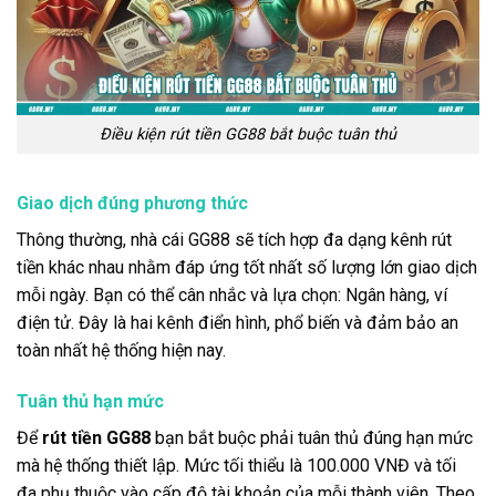
Điều kiện rút tiền GG88 bắt buộc tuân thủ
Giao dịch đúng phương thức
Thông thường, nhà cái GG88 sẽ tích hợp đa dạng kênh rút
tiền khác nhau nhằm đáp ứng tốt nhất số lượng lớn giao dịch
mỗi ngày. Bạn có thể cân nhắc và lựa chọn: Ngân hàng, ví
điện tử. Đây là hai kênh điển hình, phổ biến và đảm bảo an
toàn nhất hệ thống hiện nay.
Tuân thủ hạn mức
Để
rút tiền GG88
bạn bắt buộc phải tuân thủ đúng hạn mức
mà hệ thống thiết lập. Mức tối thiểu là 100.000 VNĐ và tối
đa phụ thuộc vào cấp độ tài khoản của mỗi thành viên. Theo