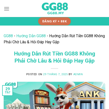
Skip
to
content
ĐĂNG KÝ + 88K
GG88
-
Hướng Dẫn GG88
-
Hướng Dẫn Rút Tiền GG88 Không
Phải Chờ Lâu & Hỏi Đáp Hay Gặp
Hướng Dẫn Rút Tiền GG88 Không
Phải Chờ Lâu & Hỏi Đáp Hay Gặp
POSTED ON
29 THÁNG 7, 2025
BY
ADMIN
29
Th7