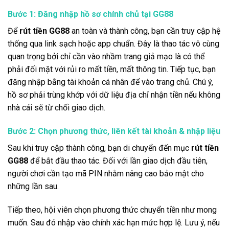
Bước 1: Đăng nhập hồ sơ chính chủ tại GG88
Để
rút tiền GG88
an toàn và thành công, bạn cần truy cập hệ
thống qua link sạch hoặc app chuẩn. Đây là thao tác vô cùng
quan trọng bởi chỉ cần vào nhầm trang giả mạo là có thể
phải đối mặt với rủi ro mất tiền, mất thông tin. Tiếp tục, bạn
đăng nhập bằng tài khoản cá nhân để vào trang chủ. Chú ý,
hồ sơ phải trùng khớp với dữ liệu địa chỉ nhận tiền nếu không
nhà cái sẽ từ chối giao dịch.
Bước 2: Chọn phương thức, liên kết tài khoản & nhập liệu
Sau khi truy cập thành công, bạn di chuyển đến mục
rút tiền
GG88
để bắt đầu thao tác. Đối với lần giao dịch đầu tiên,
người chơi cần tạo mã PIN nhằm nâng cao bảo mật cho
những lần sau.
Tiếp theo, hội viên chọn phương thức chuyển tiền như mong
muốn. Sau đó nhập vào chính xác hạn mức hợp lệ. Lưu ý, nếu