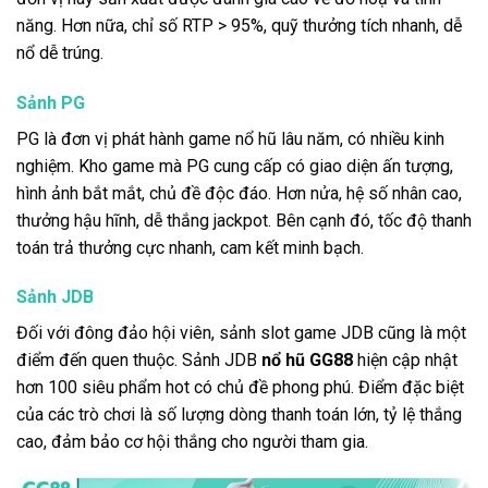
năng. Hơn nữa, chỉ số RTP > 95%, quỹ thưởng tích nhanh, dễ
nổ dễ trúng.
Sảnh PG
PG là đơn vị phát hành game nổ hũ lâu năm, có nhiều kinh
nghiệm. Kho game mà PG cung cấp có giao diện ấn tượng,
hình ảnh bắt mắt, chủ đề độc đáo. Hơn nửa, hệ số nhân cao,
thưởng hậu hĩnh, dễ thắng jackpot. Bên cạnh đó, tốc độ thanh
toán trả thưởng cực nhanh, cam kết minh bạch.
Sảnh JDB
Đối với đông đảo hội viên, sảnh slot game JDB cũng là một
điểm đến quen thuộc. Sảnh JDB
nổ hũ GG88
hiện cập nhật
hơn 100 siêu phẩm hot có chủ đề phong phú. Điểm đặc biệt
của các trò chơi là số lượng dòng thanh toán lớn, tỷ lệ thắng
cao, đảm bảo cơ hội thắng cho người tham gia.