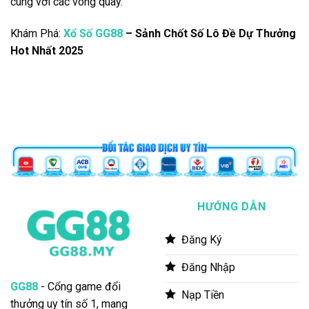
cùng với các vòng quay.
Khám Phá:
Xổ Số GG88
– Sảnh Chốt Số Lô Đề Dự Thưởng
Hot Nhất 2025
HƯỚNG DẪN
Đăng Ký
Đăng Nhập
GG88
- Cổng game đổi
Nạp Tiền
thưởng uy tín số 1, mang