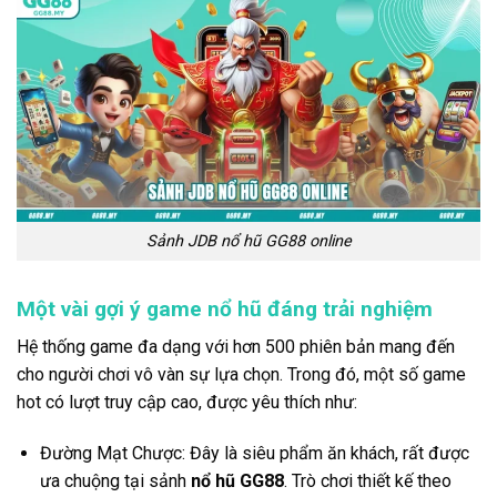
Sảnh JDB nổ hũ GG88 online
Một vài gợi ý game nổ hũ đáng trải nghiệm
Hệ thống game đa dạng với hơn 500 phiên bản mang đến
cho người chơi vô vàn sự lựa chọn. Trong đó, một số game
hot có lượt truy cập cao, được yêu thích như:
Đường Mạt Chược: Đây là siêu phẩm ăn khách, rất được
ưa chuộng tại sảnh
nổ hũ GG88
. Trò chơi thiết kế theo