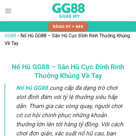
Skip
to
content
ĐĂNG KÝ + 88K
GG88
-
Nổ Hũ GG88 – Săn Hũ Cực Đỉnh Rinh Thưởng Khủng
Về Tay
Nổ Hũ GG88 – Săn Hũ Cực Đỉnh Rinh
Thưởng Khủng Về Tay
Nổ hũ GG88
cung cấp đa dạng trò chơi
slot đình đám với tỷ lệ thưởng siêu hấp
dẫn. Tham gia các vòng quay, người chơi
có cơ hội chinh phục những khoản
thưởng lớn lên tới hàng tỷ đồng. Với cách
chơi đơn giản, xác suất nổ hũ cao, bạn