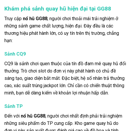
Khám phá sảnh quay hũ hiện đại tại GG88
Truy cập
nổ hũ GG88
, người chơi thoải mái trải nghiệm ở
những sảnh game chất lượng, hiện đại. Đây đều là các
thương hiệu phát hành lớn, có uy tín trên thị trường, chẳng
hạn:
Sảnh CQ9
CQ9 là sảnh chơi quen thuộc của tín đồ đam mê quay hũ đổi
thưởng. Trò chơi slot do đơn vị này phát hành có chủ đề
sáng tạo, giao diện bắt mắt. Đặc biệt, hệ số nhân trả thưởng
cao, xác suất trúng jackpot lớn. Chỉ cần có chiến thuật thông
minh, bạn dễ dàng kiếm về khoản lợi nhuận hấp dẫn.
Sảnh TP
Đến với
nổ hũ GG88
, người chơi nhất định phải trải nghiệm
những siêu phẩm do TP cung cấp. Kho game quay hũ do
đơn vị này sản xuất được đánh giá cao về đồ hoạ và tính