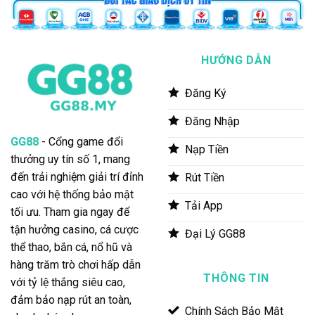
HƯỚNG DẪN
Đăng Ký
Đăng Nhập
GG88
- Cổng game đổi
Nạp Tiền
thưởng uy tín số 1, mang
đến trải nghiệm giải trí đỉnh
Rút Tiền
cao với hệ thống bảo mật
Tải App
tối ưu. Tham gia ngay để
tận hưởng casino, cá cược
Đại Lý GG88
thể thao, bắn cá, nổ hũ và
hàng trăm trò chơi hấp dẫn
THÔNG TIN
với tỷ lệ thắng siêu cao,
đảm bảo nạp rút an toàn,
Chính Sách Bảo Mật