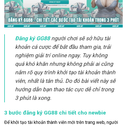
Đăng ký GG88
người chơi sẽ sở hữu tài
khoản cá cược để bắt đầu tham gia, trải
nghiệm giải trí online ngay. Tuy không
quá khó khăn nhưng không phải ai cũng
nắm rõ quy trình khởi tạo tài khoản thành
viên, nhất là tân thủ. Do đó bài viết này sẽ
hướng dẫn bạn thao tác cực dễ chỉ trong
3 phút là xong.
3 bước đăng ký GG88 chi tiết cho newbie
Để khởi tạo tài khoản thành viên mới trên trang web, người