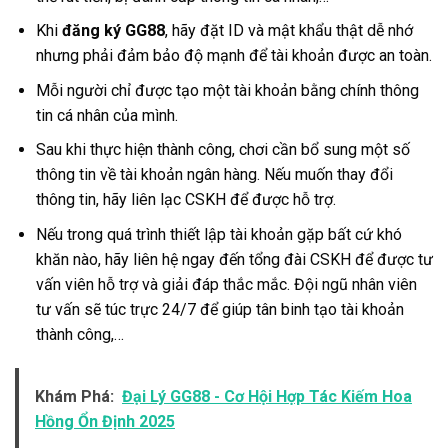
Khi
đăng ký GG88
, hãy đặt ID và mật khẩu thật dễ nhớ
nhưng phải đảm bảo độ mạnh để tài khoản được an toàn.
Mỗi người chỉ được tạo một tài khoản bằng chính thông
tin cá nhân của mình.
Sau khi thực hiện thành công, chơi cần bổ sung một số
thông tin về tài khoản ngân hàng. Nếu muốn thay đổi
thông tin, hãy liên lạc CSKH để được hỗ trợ.
Nếu trong quá trình thiết lập tài khoản gặp bất cứ khó
khăn nào, hãy liên hệ ngay đến tổng đài CSKH để được tư
vấn viên hỗ trợ và giải đáp thắc mắc. Đội ngũ nhân viên
tư vấn sẽ túc trực 24/7 để giúp tân binh tạo tài khoản
thành công,…
Khám Phá:
Đại Lý GG88 - Cơ Hội Hợp Tác Kiếm Hoa
Hồng Ổn Định 2025