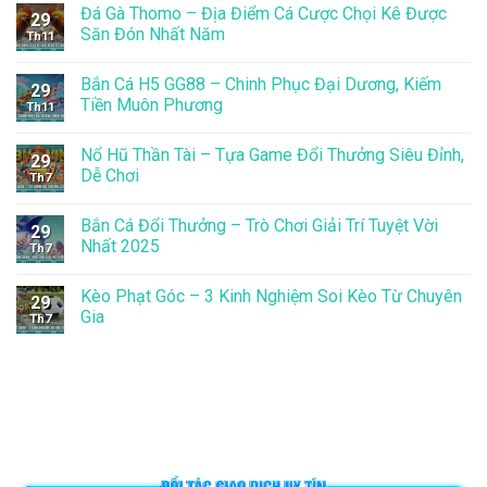
Đá Gà Thomo – Địa Điểm Cá Cược Chọi Kê Được
29
Săn Đón Nhất Năm
Th11
Bắn Cá H5 GG88 – Chinh Phục Đại Dương, Kiếm
29
Tiền Muôn Phương
Th11
Nổ Hũ Thần Tài – Tựa Game Đổi Thưởng Siêu Đỉnh,
29
Dễ Chơi
Th7
Bắn Cá Đổi Thưởng – Trò Chơi Giải Trí Tuyệt Vời
29
Nhất 2025
Th7
Kèo Phạt Góc – 3 Kinh Nghiệm Soi Kèo Từ Chuyên
29
Gia
Th7