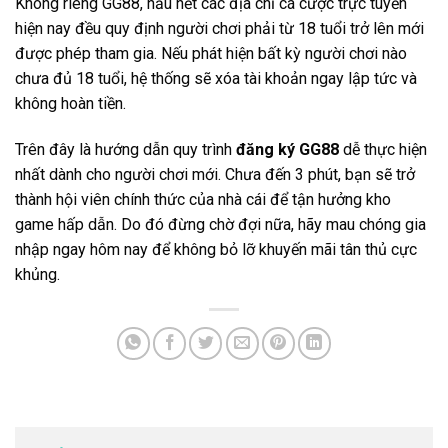
Không riêng GG88, hầu hết các địa chỉ cá cược trực tuyến
hiện nay đều quy định người chơi phải từ 18 tuổi trở lên mới
được phép tham gia. Nếu phát hiện bất kỳ người chơi nào
chưa đủ 18 tuổi, hệ thống sẽ xóa tài khoản ngay lập tức và
không hoàn tiền.
Trên đây là hướng dẫn quy trình
đăng ký GG88
dễ thực hiện
nhất dành cho người chơi mới. Chưa đến 3 phút, bạn sẽ trở
thành hội viên chính thức của nhà cái để tận hưởng kho
game hấp dẫn. Do đó đừng chờ đợi nữa, hãy mau chóng gia
nhập ngay hôm nay để không bỏ lỡ khuyến mãi tân thủ cực
khủng.