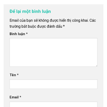
Để lại một bình luận
Email của bạn sẽ không được hiển thị công khai.
Các
trường bắt buộc được đánh dấu
*
Bình luận
*
Tên
*
Email
*