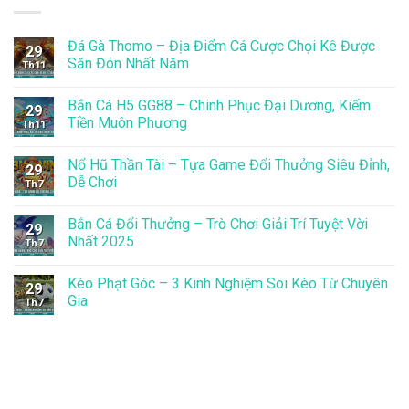
Đá Gà Thomo – Địa Điểm Cá Cược Chọi Kê Được
29
Săn Đón Nhất Năm
Th11
Bắn Cá H5 GG88 – Chinh Phục Đại Dương, Kiếm
29
Tiền Muôn Phương
Th11
Nổ Hũ Thần Tài – Tựa Game Đổi Thưởng Siêu Đỉnh,
29
Dễ Chơi
Th7
Bắn Cá Đổi Thưởng – Trò Chơi Giải Trí Tuyệt Vời
29
Nhất 2025
Th7
Kèo Phạt Góc – 3 Kinh Nghiệm Soi Kèo Từ Chuyên
29
Gia
Th7