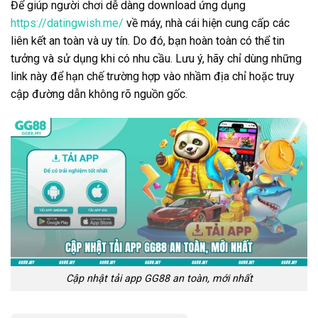
Để giúp người chơi dễ dàng download ứng dụng
https://datingwish.me/
về máy, nhà cái hiện cung cấp các
liên kết an toàn và uy tín. Do đó, bạn hoàn toàn có thể tin
tưởng và sử dụng khi có nhu cầu. Lưu ý, hãy chỉ dùng những
link này để hạn chế trường hợp vào nhầm địa chỉ hoặc truy
cập đường dẫn không rõ nguồn gốc.
Cập nhật tải app GG88 an toàn, mới nhất