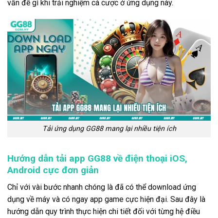
vấn đề gì khi trải nghiệm cá cược ở ứng dụng này.
Tải ứng dụng GG88 mang lại nhiều tiện ích
Hướng dẫn tải app GG88 về điện thoại iOS,
Android cực đơn giản
Chỉ với vài bước nhanh chóng là đã có thể download ứng
dụng về máy và có ngay app game cực hiện đại. Sau đây là
hướng dẫn quy trình thực hiện chi tiết đối với từng hệ điều