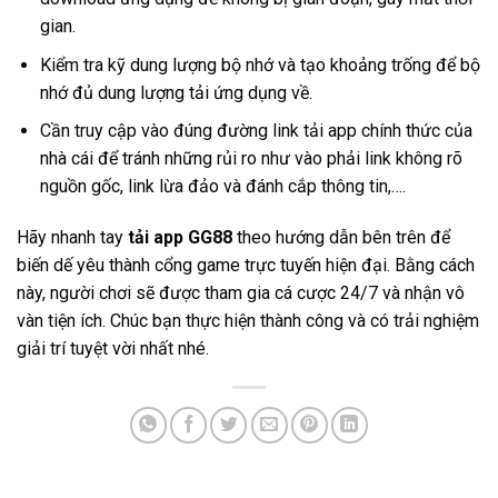
gian.
Kiểm tra kỹ dung lượng bộ nhớ và tạo khoảng trống để bộ
nhớ đủ dung lượng tải ứng dụng về.
Cần truy cập vào đúng đường link tải app chính thức của
nhà cái để tránh những rủi ro như vào phải link không rõ
nguồn gốc, link lừa đảo và đánh cắp thông tin,….
Hãy nhanh tay
tải app GG88
theo hướng dẫn bên trên để
biến dế yêu thành cổng game trực tuyến hiện đại. Bằng cách
này, người chơi sẽ được tham gia cá cược 24/7 và nhận vô
vàn tiện ích. Chúc bạn thực hiện thành công và có trải nghiệm
giải trí tuyệt vời nhất nhé.