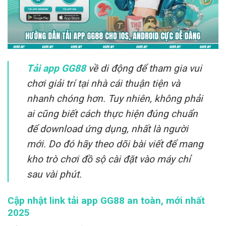
Tải app GG88
về di động để tham gia vui
chơi giải trí tại nhà cái thuận tiện và
nhanh chóng hơn. Tuy nhiên, không phải
ai cũng biết cách thực hiện đúng chuẩn
để download ứng dụng, nhất là người
mới. Do đó hãy theo dõi bài viết để mang
kho trò chơi đồ sộ cài đặt vào máy chỉ
sau vài phút.
Cập nhật link tải app GG88 an toàn, mới nhất
2025