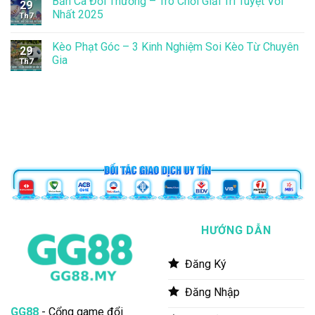
Bắn Cá Đổi Thưởng – Trò Chơi Giải Trí Tuyệt Vời
29
Nhất 2025
Th7
Kèo Phạt Góc – 3 Kinh Nghiệm Soi Kèo Từ Chuyên
29
Gia
Th7
HƯỚNG DẪN
Đăng Ký
Đăng Nhập
GG88
- Cổng game đổi