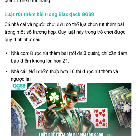
quá 21 điểm thì thắng.
Luật rút thêm bài trong Blackjack GG88
Cả nhà cái và người chơi đều có thể lựa chọn rút thêm bài
trong một số trường hợp. Quy luật này trong trò chơi được
quy định như sau:
Nhà con: Được rút thêm bài (tối đa 3 quân), chỉ cần đảm
bảo điểm không lớn hơn 21.
Nhà cái: Nếu điểm thấp hơn 16 thì được rút thêm và
ngược lại.