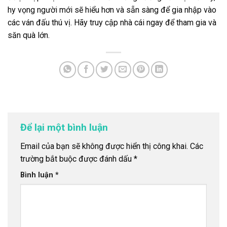
hy vọng người mới sẽ hiểu hơn và sẵn sàng để gia nhập vào
các ván đấu thú vị. Hãy truy cập nhà cái ngay để tham gia và
săn quà lớn.
Để lại một bình luận
Email của bạn sẽ không được hiển thị công khai.
Các
trường bắt buộc được đánh dấu
*
Bình luận
*