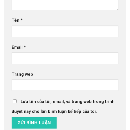
Tên
*
Email
*
Trang web
Lưu tên của tôi, email, và trang web trong trình
duyệt này cho lần bình luận kế tiếp của tôi.