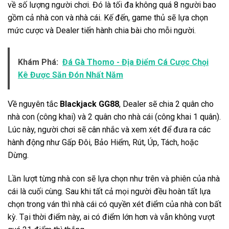
về số lượng người chơi. Đó là tối đa không quá 8 người bao
gồm cả nhà con và nhà cái. Kế đến, game thủ sẽ lựa chọn
mức cược và Dealer tiến hành chia bài cho mỗi người.
Khám Phá:
Đá Gà Thomo - Địa Điểm Cá Cược Chọi
Kê Được Săn Đón Nhất Năm
Về nguyên tắc
Blackjack GG88
, Dealer sẽ chia 2 quân cho
nhà con (công khai) và 2 quân cho nhà cái (công khai 1 quân).
Lúc này, người chơi sẽ cân nhắc và xem xét để đưa ra các
hành động như Gấp Đôi, Bảo Hiểm, Rút, Úp, Tách, hoặc
Dừng.
Lần lượt từng nhà con sẽ lựa chọn như trên và phiên của nhà
cái là cuối cùng. Sau khi tất cả mọi người đều hoàn tất lựa
chọn trong ván thì nhà cái có quyền xét điểm của nhà con bất
kỳ. Tại thời điểm này, ai có điểm lớn hơn và vẫn không vượt