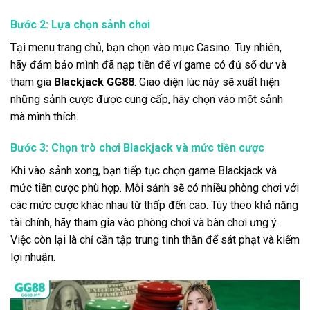
Bước 2: Lựa chọn sảnh chơi
Tại menu trang chủ, bạn chọn vào mục Casino. Tuy nhiên,
hãy đảm bảo mình đã nạp tiền để ví game có đủ số dư và
tham gia
Blackjack GG88
. Giao diện lúc này sẽ xuất hiện
những sảnh cược được cung cấp, hãy chọn vào một sảnh
mà mình thích.
Bước 3: Chọn trò chơi Blackjack và mức tiền cược
Khi vào sảnh xong, bạn tiếp tục chọn game Blackjack và
mức tiền cược phù hợp. Mỗi sảnh sẽ có nhiều phòng chơi với
các mức cược khác nhau từ thấp đến cao. Tùy theo khả năng
tài chính, hãy tham gia vào phòng chơi và bàn chơi ưng ý.
Việc còn lại là chỉ cần tập trung tinh thần để sát phạt và kiếm
lợi nhuận.