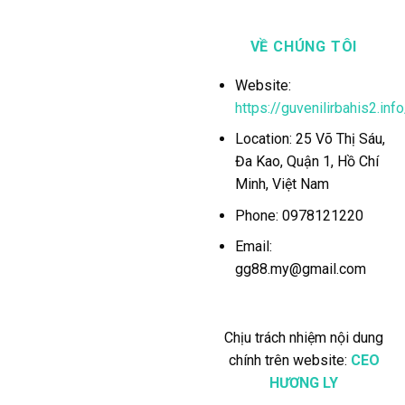
VỀ CHÚNG TÔI
Website:
https://guvenilirbahis2.info
Location: 25 Võ Thị Sáu,
Đa Kao, Quận 1, Hồ Chí
Minh, Việt Nam
Phone: 0978121220
Email:
gg88.my@gmail.com
Chịu trách nhiệm nội dung
chính trên website:
CEO
HƯƠNG LY