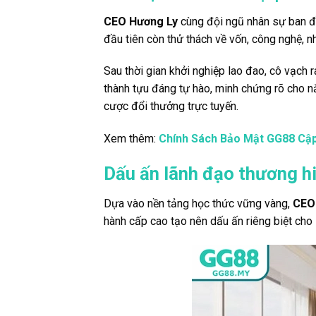
CEO Hương Ly
cùng đội ngũ nhân sự ban đ
đầu tiên còn thử thách về vốn, công nghệ, 
Sau thời gian khởi nghiệp lao đao, cô vạch r
thành tựu đáng tự hào, minh chứng rõ cho nă
cược đổi thưởng trực tuyến.
Xem thêm:
Chính Sách Bảo Mật GG88 Cập
Dấu ấn lãnh đạo thương hi
Dựa vào nền tảng học thức vững vàng,
CEO
hành cấp cao tạo nên dấu ấn riêng biệt cho 