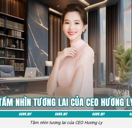
Tầm nhìn tương lai của CEO Hương Ly