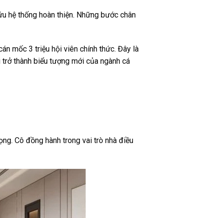
ứu hệ thống hoàn thiện. Những bước chân
án mốc 3 triệu hội viên chính thức. Đây là
i trở thành biểu tượng mới của ngành cá
ng. Cô đồng hành trong vai trò nhà điều