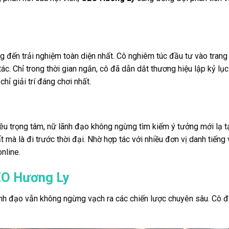
 đến trải nghiệm toàn diện nhất. Cô nghiêm túc đầu tư vào trang c
ác. Chỉ trong thời gian ngắn, cô đã dẫn dắt thương hiệu lập kỷ lụ
hỉ giải trí đáng chơi nhất.
u trọng tâm, nữ lãnh đạo không ngừng tìm kiếm ý tưởng mới lạ tạo
mà là đi trước thời đại. Nhờ hợp tác với nhiều đơn vị danh tiếng 
online.
EO Hương Ly
nh đạo vẫn không ngừng vạch ra các chiến lược chuyên sâu. Cô 