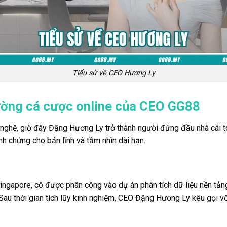
Tiểu sử về CEO Hương Ly
rường cá cược online của CEO GG88
 nghệ, giờ đây Đặng Hương Ly trở thành người đứng đầu nhà cái t
h chứng cho bản lĩnh và tầm nhìn dài hạn.
Singapore, cô được phân công vào dự án phân tích dữ liệu nền tảng 
 Sau thời gian tích lũy kinh nghiệm, CEO Đặng Hương Ly kêu gọi vố