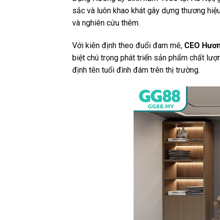
sắc và luôn khao khát gây dựng thương hiệu r
và nghiên cứu thêm.
Với kiên định theo đuổi đam mê,
CEO Hươn
biệt chú trọng phát triển sản phẩm chất lượn
định tên tuổi đình đám trên thị trường.