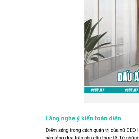
Lắng nghe ý kiến toàn diện
Điểm sáng trong cách quản trị của nữ CEO là
nền tảng dựa trên nhu cầu thực tế. Từ những