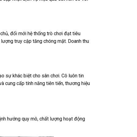
hủ, đổi mới hệ thống trò chơi đạt tiêu
c lượng truy cập tăng chóng mặt. Doanh thu
 sự khác biệt cho sân chơi. Cô luôn tin
và cung cấp tính năng tiên tiến, thương hiệu
định hướng quy mô, chất lượng hoạt động